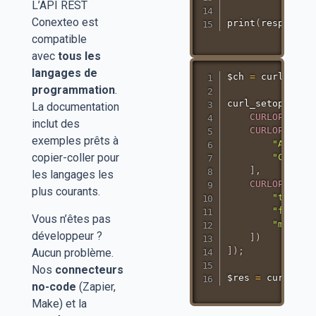
L’API REST
Conexteo est
print
(
response
.
compatible
avec
tous les
langages de
$ch 
=
curl_init
programmation
.
curl_setopt_arr
La documentation
CURLOPT_POS
inclut des
CURLOPT_HTT
exemples prêts à
"Author
copier-coller pour
"Conten
]
,
les langages les
CURLOPT_POS
plus courants.
"to"
"from"
Vous n’êtes pas
"messag
développeur ?
]
)
]
)
;
Aucun problème.
Nos
connecteurs
$res 
=
curl_exe
no-code
(Zapier,
Make) et la