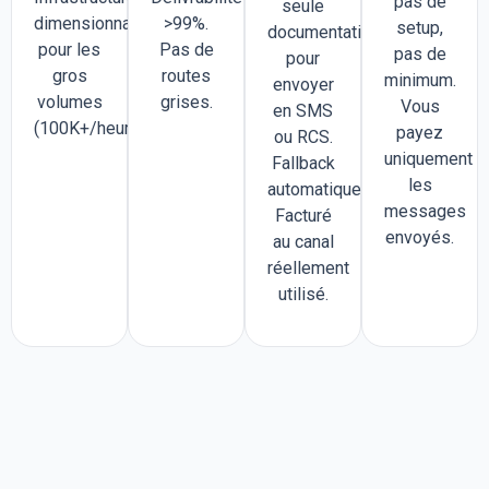
pas de
seule
dimensionnable
>99%.
setup,
documentation
pour les
Pas de
pas de
pour
gros
routes
minimum.
envoyer
volumes
grises.
Vous
en SMS
(100K+/heure).
payez
ou RCS.
uniquement
Fallback
les
automatique.
messages
Facturé
envoyés.
au canal
réellement
utilisé.