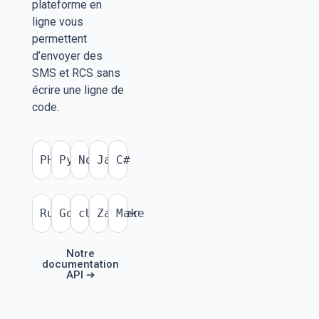
plateforme en
ligne vous
permettent
d’envoyer des
SMS et RCS sans
écrire une ligne de
code.
PHP
Python
Node.js
Java
C#
Ruby
Go
cURL
Zapier
Make
Notre
documentation
API ➔