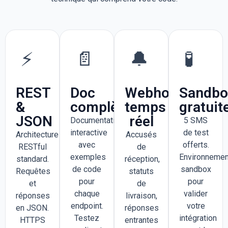
⚡
📄
🔔
🧪
REST
Doc
Webhooks
Sandbo
&
complète
temps
gratuit
JSON
réel
Documentation
5 SMS
interactive
de test
Architecture
Accusés
avec
offerts.
RESTful
de
exemples
Environnemen
standard.
réception,
de code
sandbox
Requêtes
statuts
pour
pour
et
de
chaque
valider
réponses
livraison,
endpoint.
votre
en JSON.
réponses
Testez
intégration
HTTPS
entrantes