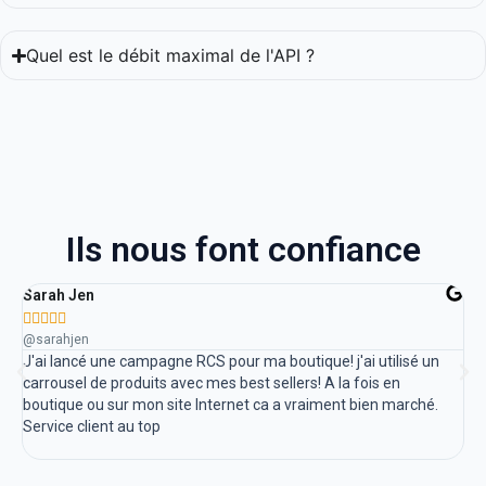
Quel est le débit maximal de l'API ?
Ils nous font confiance
Sarah Jen
El







@sarahjen
eli
J'ai lancé une campagne RCS pour ma boutique! j'ai utilisé un
En 
carrousel de produits avec mes best sellers! A la fois en
pe
boutique ou sur mon site Internet ca a vraiment bien marché.
rap
Service client au top
cli
be