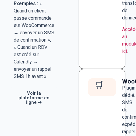
transf
Exemples :
«
de
Quand un client
donné
passe commande
sur WooCommerce
Accéd
→ envoyer un SMS
au
de confirmation »,
modul
« Quand un RDV
ici
.
est créé sur
Calendly →
envoyer un rappel
SMS 1h avant ».
Woo
🛒
Plugin
Voir la
dédié.
plateforme en
SMS
ligne ➔
de
confir
expédi
rappel