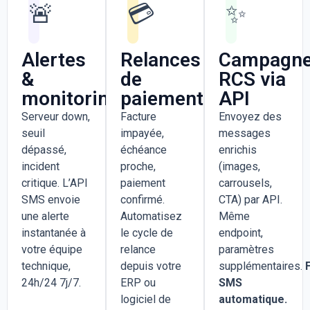
🚨
💳
✨
Alertes
Relances
Campagn
&
de
RCS via
monitoring
paiement
API
Serveur down,
Facture
Envoyez des
seuil
impayée,
messages
dépassé,
échéance
enrichis
incident
proche,
(images,
critique. L’API
paiement
carrousels,
SMS envoie
confirmé.
CTA) par API.
une alerte
Automatisez
Même
instantanée à
le cycle de
endpoint,
votre équipe
relance
paramètres
technique,
depuis votre
supplémentaires.
24h/24 7j/7.
ERP ou
SMS
logiciel de
automatique.