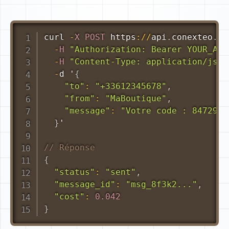
curl 
-
X
POST
 https
:
/
/
api
.
conexteo
.
co
-
H
"Authorization: Bearer YOUR_API
-
H
"Content-Type: application/json
-
d '
{
"to"
:
"+33612345678"
,
"from"
:
"MaBoutique"
,
"message"
:
"Votre code : 847291"
}
'

// Réponse
{
"status"
:
"sent"
,
"message_id"
:
"msg_8f3k2..."
,
"cost"
:
0.042
}