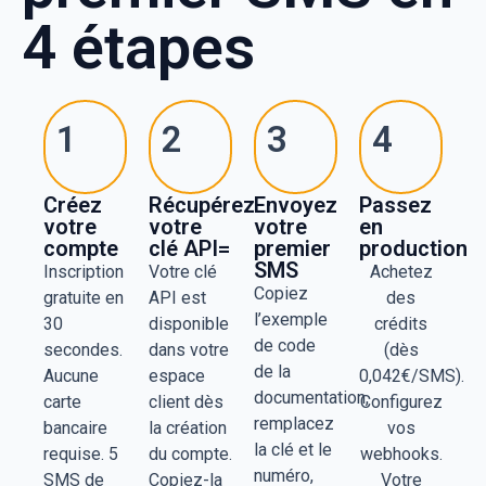
4 étapes
1
2
3
4
Créez
Récupérez
Envoyez
Passez
votre
votre
votre
en
compte
clé API=
premier
production
SMS
Inscription
Votre clé
Achetez
Copiez
gratuite en
API est
des
l’exemple
30
disponible
crédits
de code
secondes.
dans votre
(dès
de la
Aucune
espace
0,042€/SMS).
documentation,
carte
client dès
Configurez
remplacez
bancaire
la création
vos
la clé et le
requise. 5
du compte.
webhooks.
numéro,
SMS de
Copiez-la
Votre