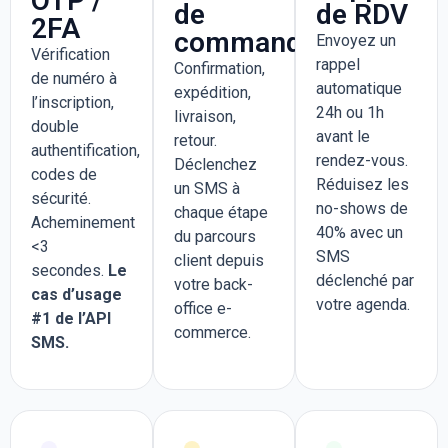
OTP /
de
de RDV
2FA
commande
Envoyez un
Vérification
rappel
Confirmation,
de numéro à
automatique
expédition,
l’inscription,
24h ou 1h
livraison,
double
avant le
retour.
authentification,
rendez-vous.
Déclenchez
codes de
Réduisez les
un SMS à
sécurité.
no-shows de
chaque étape
Acheminement
40% avec un
du parcours
<3
SMS
client depuis
secondes.
Le
déclenché par
votre back-
cas d’usage
votre agenda.
office e-
#1 de l’API
commerce.
SMS.