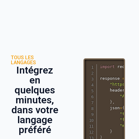
TOUS LES
LANGAGES
import
 requests

Intégrez
en
response 
=
 requ
"https://ap
quelques
    headers
=
{
"Author
minutes,
}
,
dans votre
    json
=
{
"to"
:
"
langage
"from"
:
"messag
préféré
}
)