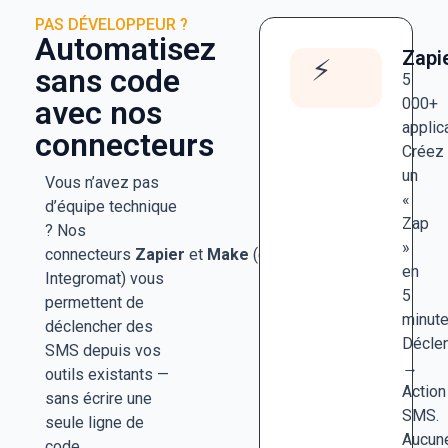
PAS DÉVELOPPEUR ?
Automatisez
Zapi
⚡
sans code
5
avec nos
000+
applic
connecteurs
Créez
un
Vous n’avez pas
«
d’équipe technique
Zap
? Nos
»
connecteurs
Zapier
et
Make
(ex-
en
Integromat) vous
5
permettent de
minute
déclencher des
Décle
SMS depuis vos
→
outils existants —
Action
sans écrire une
SMS.
seule ligne de
Aucun
code.