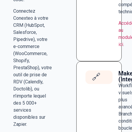
compé
Connectez
techni
Conexteo à votre
Accéd
CRM (HubSpot,
au
Salesforce,
modul
Pipedrive), votre
ici
.
e-commerce
(WooCommerce,
Shopify,
PrestaShop), votre
Mak
outil de prise de
🔗
(Int
RDV (Calendly,
Workf
Doctolib), ou
visuel
n’importe lequel
plus
des 5 000+
avancé
services
Branc
disponibles sur
condit
Zapier.
boucle