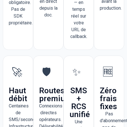
en direct
avant la
obligatoire.
— en
depuis la
production.
Pas de
temps
doc.
SDK
réel sur
propriétaire.
votre
URL de
callback.
🚀
🛡️
✨
🆓
Haut
Routes
SMS
Zéro
débit
premium
+
frais
RCS
fixes
Centaines
Connexions
unifié
de
directes
Pas
SMS/seconde.
opérateurs.
d’abonnement
Une
Infrastructure
Délivrabilité