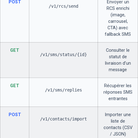
POST
Envoyer un
/v1/rcs/send
RCS enrichi
(image,
carrousel,
CTA) avec
fallback SMS
GET
Consulter le
/v1/sms/status/{id}
statut de
livraison d’un
message
GET
Récupérer les
/v1/sms/replies
réponses SMS
entrantes
POST
Importer une
/v1/contacts/import
liste de
contacts (CSV
/ JSON)