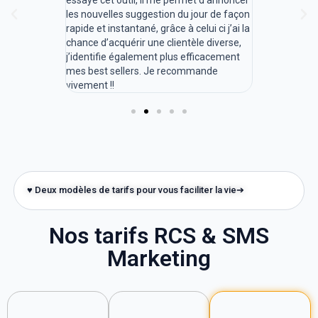
usel de
essayé cet outil, il me permet d’annoncer
pour gérer l
s! A la fois
les nouvelles suggestion du jour de façon
intervenants
Internet ca a
rapide et instantané, grâce à celui ci j’ai la
va l'utiliser
e client au
chance d’acquérir une clientèle diverse,
avec des ima
j’identifie également plus efficacement
d'utilisation
mes best sellers. Je recommande
vivement !!
♥ Deux modèles de tarifs pour vous faciliter la vie➔
Nos tarifs RCS & SMS
Marketing