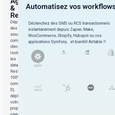
Agences
Automatisez vos workflow
&
Revendeurs
Déployez
Déclenchez des SMS ou RCS transactionnels
des
instantanément depuis Zapier, Make,
sous-
WooCommerce, Shopify, Hubspot ou vos
comptes
applications Symfony… et bientôt Airtable !!
illimités.
Isolez
les
datas.
Restez
100%
compliant.
Et,
déployez
votre
propre
plateforme