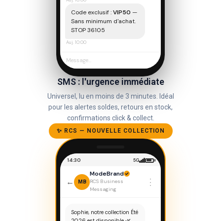
Auj. 10:00
Code exclusif :
VIP50
—
Sans minimum d'achat.
STOP 36105
Auj. 10:00
SMS : l'urgence immédiate
Universel, lu en moins de 3 minutes. Idéal
pour les alertes soldes, retours en stock,
confirmations click & collect.
✨ RCS — NOUVELLE COLLECTION
14:30
5G
ModeBrand
⋮
←
RCS Business
MB
Messaging
Sophie, notre collection Été
2026 est disponible 🌿