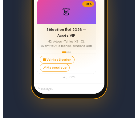
-30 %
👗
Sélection Été 2026 —
Accès VIP
42 pièces · Tailles XS→XL
Avant tout le monde, pendant 48h
🛍️ Voir la sélection
📍 Ma boutique
Auj. 10:24