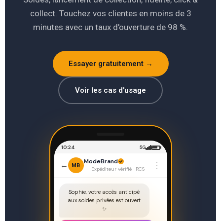
collect. Touchez vos clientes en moins de 3
minutes avec un taux d'ouverture de 98 %.
Essayer gratuitement →
Voir les cas d'usage
10:24
5G
ModeBrand
⋮
←
MB
Expéditeur vérifié · RCS
Sophie, votre accès anticipé
aux soldes privées est ouvert
✨