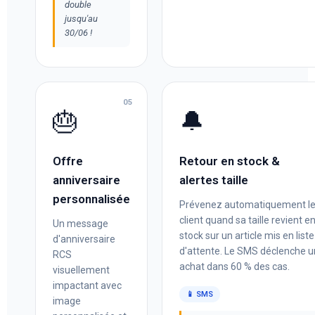
double
jusqu'au
30/06 !
05
🎂
🔔
Offre
Retour en stock &
anniversaire
alertes taille
personnalisée
Prévenez automatiquement l
client quand sa taille revient e
Un message
stock sur un article mis en liste
d'anniversaire
d'attente. Le SMS déclenche u
RCS
achat dans 60 % des cas.
visuellement
impactant avec
📱 SMS
image