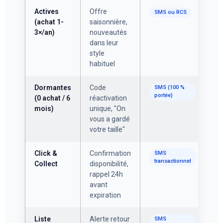
Actives
Offre
SMS ou RCS
(achat 1-
saisonnière,
3×/an)
nouveautés
dans leur
style
habituel
Dormantes
Code
SMS (100 %
portée)
(0 achat / 6
réactivation
mois)
unique, "On
vous a gardé
votre taille"
Click &
Confirmation
SMS
transactionnel
Collect
disponibilité,
rappel 24h
avant
expiration
Liste
Alerte retour
SMS