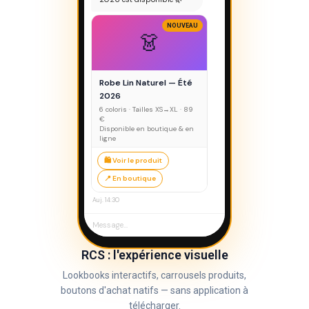
NOUVEAU
👗
Robe Lin Naturel — Été
2026
6 coloris · Tailles XS→XL · 89
€
Disponible en boutique & en
ligne
🛍️ Voir le produit
📍 En boutique
Auj. 14:30
RCS : l'expérience visuelle
Lookbooks interactifs, carrousels produits,
boutons d'achat natifs — sans application à
télécharger.