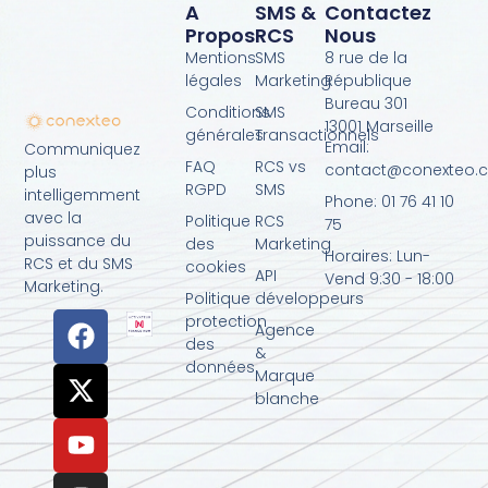
A
SMS &
Contactez
Propos
RCS
Nous
Mentions
SMS
8 rue de la
légales
Marketing
République
Bureau 301
Conditions
SMS
13001 Marseille
générales
Transactionnels
Email:
Communiquez
FAQ
RCS vs
contact@conexteo.
plus
RGPD
SMS
intelligemment
Phone: 01 76 41 10
avec la
Politique
RCS
75
puissance du
des
Marketing
Horaires: Lun-
RCS et du SMS
cookies
API
Vend 9:30 - 18:00
Marketing.
Politique
développeurs
protection
Agence
des
&
données
Marque
blanche