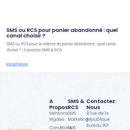
SMS ou RCS pour panier abandonné : quel
canal choisir ?
SMS ou RCS pour la relance de panier abandonné : quel canal
choisir ? | Conexteo SMS & RCS ·
Read More
A
SMS &
Contactez
Propos
RCS
Nous
Mentions
SMS
8 rue de la
légales
Marketing
République
Bureau 301
Conditions
SMS