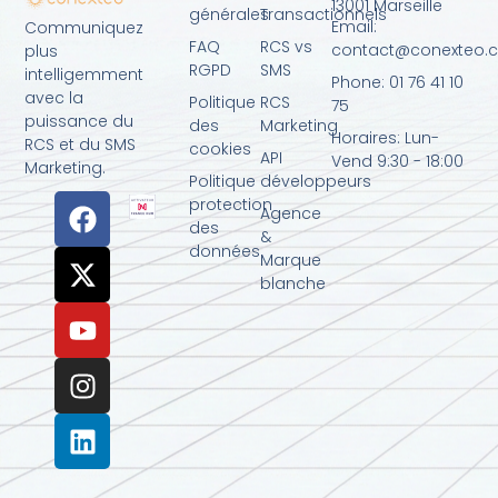
13001 Marseille
générales
Transactionnels
Email:
Communiquez
FAQ
RCS vs
contact@conexteo.
plus
RGPD
SMS
intelligemment
Phone: 01 76 41 10
avec la
Politique
RCS
75
puissance du
des
Marketing
Horaires: Lun-
RCS et du SMS
cookies
API
Vend 9:30 - 18:00
Marketing.
Politique
développeurs
protection
Agence
des
&
données
Marque
blanche