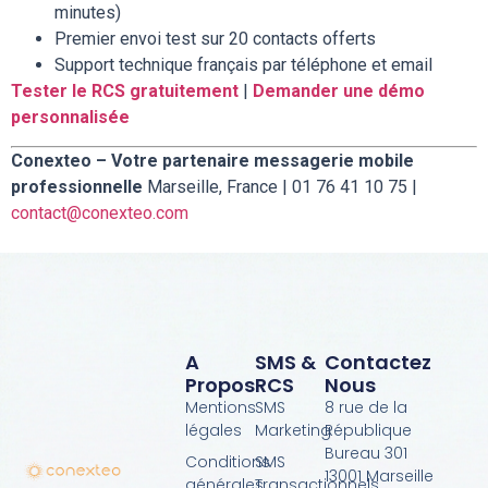
minutes)
Premier envoi test sur 20 contacts offerts
Support technique français par téléphone et email
Tester le RCS gratuitement
|
Demander une démo
personnalisée
Conexteo – Votre partenaire messagerie mobile
professionnelle
Marseille, France | 01 76 41 10 75 |
contact@conexteo.com
A
SMS &
Contactez
Propos
RCS
Nous
Mentions
SMS
8 rue de la
légales
Marketing
République
Bureau 301
Conditions
SMS
13001 Marseille
générales
Transactionnels