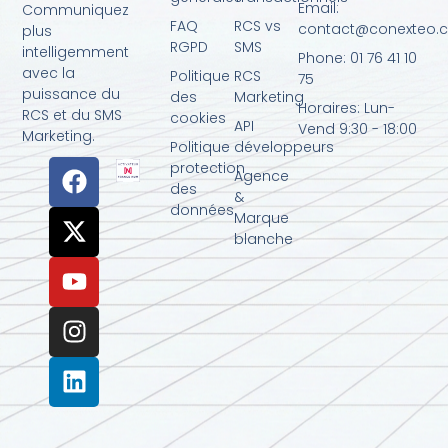
Email:
Communiquez
FAQ
RCS vs
contact@conexteo.
plus
RGPD
SMS
intelligemment
Phone: 01 76 41 10
avec la
Politique
RCS
75
puissance du
des
Marketing
Horaires: Lun-
RCS et du SMS
cookies
API
Vend 9:30 - 18:00
Marketing.
Politique
développeurs
protection
Agence
des
&
données
Marque
blanche