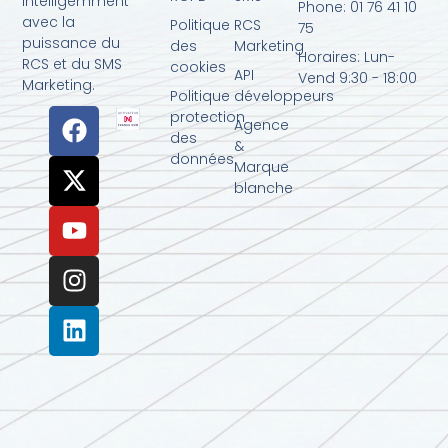
intelligemment
Phone: 01 76 41 10
avec la
Politique
RCS
75
puissance du
des
Marketing
Horaires: Lun-
RCS et du SMS
cookies
API
Vend 9:30 - 18:00
Marketing.
Politique
développeurs
protection
Agence
des
&
données
Marque
blanche