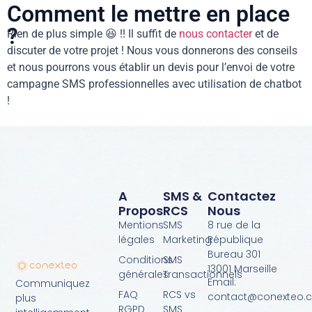
Comment le mettre en place
?
Rien de plus simple 😆 !! Il suffit de
nous contacter
et de
discuter de votre projet ! Nous vous donnerons des conseils
et nous pourrons vous établir un devis pour l’envoi de votre
campagne SMS professionnelles avec utilisation de chatbot
!
A
SMS &
Contactez
Propos
RCS
Nous
Mentions
SMS
8 rue de la
légales
Marketing
République
Bureau 301
Conditions
SMS
13001 Marseille
générales
Transactionnels
Email:
Communiquez
FAQ
RCS vs
contact@conexteo.
plus
RGPD
SMS