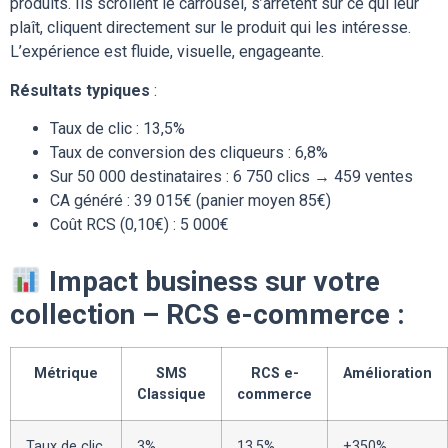
produits. Ils scrollent le carrousel, s’arrêtent sur ce qui leur
plaît, cliquent directement sur le produit qui les intéresse.
L’expérience est fluide, visuelle, engageante.
Résultats typiques
:
Taux de clic : 13,5%
Taux de conversion des cliqueurs : 6,8%
Sur 50 000 destinataires : 6 750 clics → 459 ventes
CA généré : 39 015€ (panier moyen 85€)
Coût RCS (0,10€) : 5 000€
Impact business sur votre
collection – RCS e-commerce :
Métrique
SMS
RCS e-
Amélioration
Classique
commerce
Taux de clic
3%
13,5%
+350%