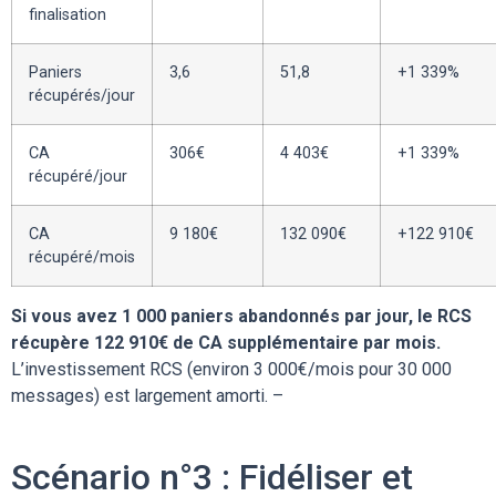
finalisation
Paniers
3,6
51,8
+1 339%
récupérés/jour
CA
306€
4 403€
+1 339%
récupéré/jour
CA
9 180€
132 090€
+122 910€
récupéré/mois
Si vous avez 1 000 paniers abandonnés par jour, le RCS
récupère 122 910€ de CA supplémentaire par mois.
L’investissement RCS (environ 3 000€/mois pour 30 000
messages) est largement amorti. –
Scénario n°3 : Fidéliser et