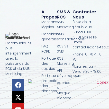
A
SMS &
Contactez
Propos
RCS
Nous
Mentions
SMS
8 rue de la
légales
Marketing
République
Bureau 301
Conditions
SMS
13001 Marseille
générales
Transactionnels
Email:
Communiquez
FAQ
RCS vs
contact@conexteo.
plus
RGPD
SMS
intelligemment
Phone: 01 76 41 10
avec la
Politique
RCS
75
puissance du
des
Marketing
Horaires: Lun-
RCS et du SMS
cookies
API
Vend 9:30 - 18:00
Marketing.
Politique
développeurs
protection
Agence
des
&
données
Marque
blanche