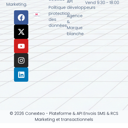
API
Vend 9:30 - 18:00
Marketing.
Politique
développeurs
protection
Agence
des
&
données
Marque
blanche
© 2026 Conexteo - Plateforme & API Envois SMS & RCS
Marketing et transactionnels