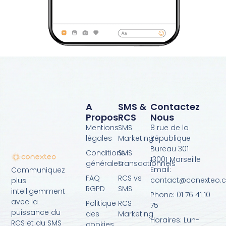
A
SMS &
Contactez
Propos
RCS
Nous
Mentions
SMS
8 rue de la
légales
Marketing
République
Bureau 301
Conditions
SMS
13001 Marseille
générales
Transactionnels
Email:
Communiquez
FAQ
RCS vs
contact@conexteo.
plus
RGPD
SMS
intelligemment
Phone: 01 76 41 10
avec la
Politique
RCS
75
puissance du
des
Marketing
Horaires: Lun-
RCS et du SMS
cookies