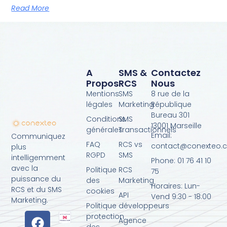
Read More
A
SMS &
Contactez
Propos
RCS
Nous
Mentions
SMS
8 rue de la
légales
Marketing
République
Bureau 301
Conditions
SMS
13001 Marseille
générales
Transactionnels
Email:
Communiquez
FAQ
RCS vs
contact@conexteo.
plus
RGPD
SMS
intelligemment
Phone: 01 76 41 10
avec la
Politique
RCS
75
puissance du
des
Marketing
Horaires: Lun-
RCS et du SMS
cookies
API
Vend 9:30 - 18:00
Marketing.
Politique
développeurs
protection
Agence
des