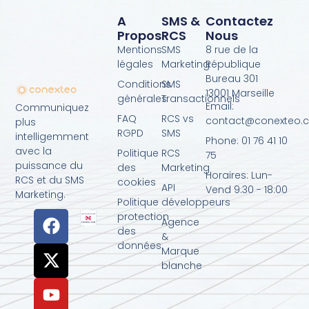
A
SMS &
Contactez
Propos
RCS
Nous
Mentions
SMS
8 rue de la
légales
Marketing
République
Bureau 301
Conditions
SMS
13001 Marseille
générales
Transactionnels
Email:
Communiquez
FAQ
RCS vs
contact@conexteo.
plus
RGPD
SMS
intelligemment
Phone: 01 76 41 10
avec la
Politique
RCS
75
puissance du
des
Marketing
Horaires: Lun-
RCS et du SMS
cookies
API
Vend 9:30 - 18:00
Marketing.
Politique
développeurs
protection
Agence
des
&
données
Marque
blanche